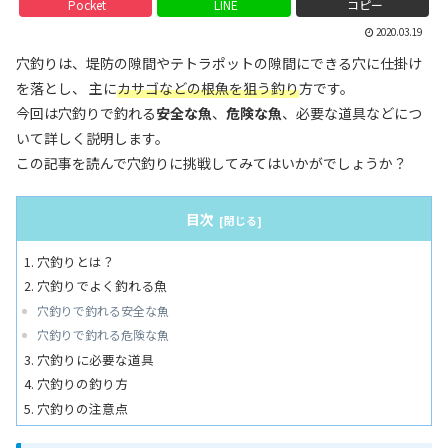
Pocket
LINE
コピー
2020.03.19
穴釣りは、堤防の隙間やテトラポットの隙間にできる穴に仕掛け
を落とし、 主に
カサゴなどの根魚を狙う釣り
方です。
今回は穴釣りで釣れる
安全な魚
、
危険な魚
、必要な道具などにつ
いて詳しく説明します。
この記事を読んで穴釣りに挑戦してみてはいかがでしょうか？
目次
穴釣りとは？
穴釣りでよく釣れる魚
穴釣りで釣れる安全な魚
穴釣りで釣れる危険な魚
穴釣りに必要な道具
穴釣りの釣り方
穴釣りの注意点