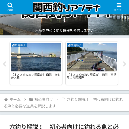
検索
メニュー
大阪を中心に釣り情報を発信します♪
釣り場紹介
釣り場紹介
釣
めを
【オススメの釣り場紹介】 南港 かも
【オススメの釣り場紹介】 南港 南港
【オ
め大橋
魚つり園護岸
サイ
ホーム
初心者向け
穴釣り解説！ 初心者向けに釣れ
る魚と必要な道具を解説します！
穴釣り解説！ 初心者向けに釣れる魚と必