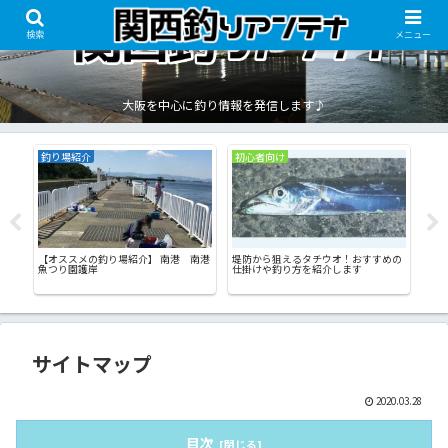
検索
メニュー
大阪を中心に釣り情報を発信します♪
釣り場紹介
初心者向け
釣り
岡
【オススメの釣り場紹介】 南港 南港
堤防から狙えるタチウオ！おすすめの
【オス
魚つり園護岸
仕掛けや釣り方を紹介します
サイ
サイトマップ
2020.03.28
目次